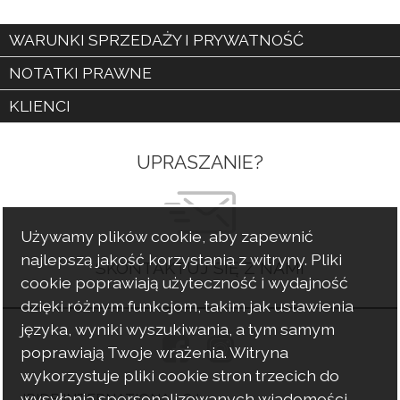
WARUNKI SPRZEDAŻY I PRYWATNOŚĆ
NOTATKI PRAWNE
KLIENCI
UPRASZANIE?
Używamy plików cookie, aby zapewnić
najlepszą jakość korzystania z witryny. Pliki
SKONTAKTUJ SIĘ Z NAMI
cookie poprawiają użyteczność i wydajność
dzięki różnym funkcjom, takim jak ustawienia
języka, wyniki wyszukiwania, a tym samym
poprawiają Twoje wrażenia. Witryna
wykorzystuje pliki cookie stron trzecich do
wysyłania spersonalizowanych wiadomości
IRIDE INTERNATIONAL Srl