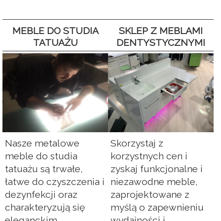
MEBLE DO STUDIA
SKLEP Z MEBLAMI
TATUAŻU
DENTYSTYCZNYMI
Nasze metalowe
Skorzystaj z
meble do studia
korzystnych cen i
tatuażu są trwałe,
zyskaj funkcjonalne i
łatwe do czyszczenia i
niezawodne meble,
dezynfekcji oraz
zaprojektowane z
charakteryzują się
myślą o zapewnieniu
eleganckim,...
wydajności i...