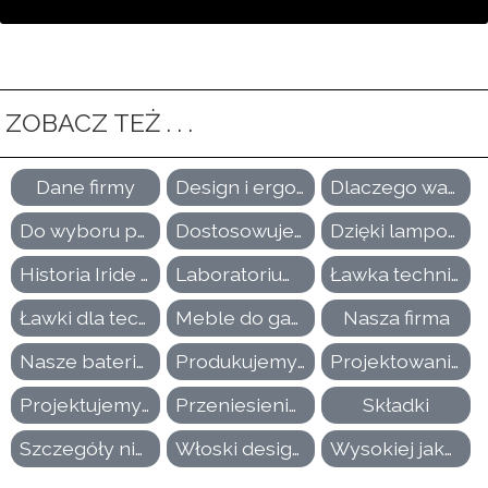
ZOBACZ TEŻ . . .
Dane firmy
Design i ergonomiczne uchwyty
Dlaczego warto wybrać Iride International
Do wyboru ponad 80 kolorów
Dostosowujemy Twoje meble dentystyczne
Dzięki lampom FLY możesz lepiej widzieć i pracować lepiej
Historia Iride International
Laboratorium dentystyczne Forte i Pauluzzo - Buja (UD)
Ławka technika dentystycznego
Ławki dla techników dentystycznych dla szkół
Meble do gabinetów stomatologicznych
Nasza firma
Nasze baterie mieszające
Produkujemy we Włoszech
Projektowanie laboratoriów dentystycznych
Projektujemy nasze meble dentystyczne tak, aby ich montaż był bezproblemowy
Przeniesienie laboratorium dentystycznego
Składki
Szczegóły nie są sprawą drugorzędną
Włoski design mebli dentystycznych
Wysokiej jakości blaty robocze