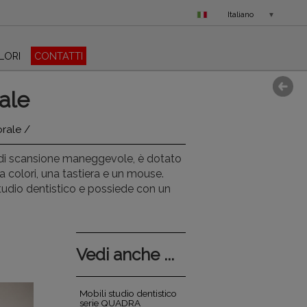
Italiano
▼
LORI
CONTATTI
rale
orale
/
 di scansione maneggevole, è dotato
 colori, una tastiera e un mouse.
studio dentistico e possiede con un
Vedi anche ...
Mobili studio dentistico
serie QUADRA