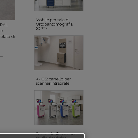
Mobile per sala di
Ortopantomografia
AORAL
(OPT)
re
otato di
K-IOS: carrello per
scanner intraorale
Sale di sterilizzazione
studio dentistico