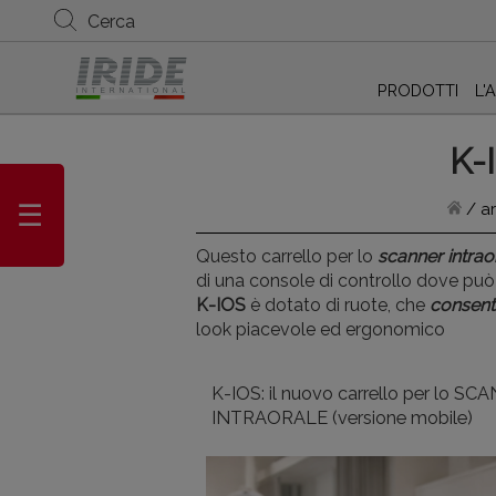
Cerca
PRODOTTI
L'
K-I
/
a
Questo carrello per lo
scanner intrao
di una console di controllo dove può 
K-IOS
è dotato di ruote, che
consento
look piacevole ed ergonomico
K-IOS: il nuovo carrello per lo S
INTRAORALE (versione mobile)