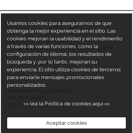
Usamos cookies para asegurarnos de que
obtenga la mejor experiencia en el sitio. Las
cookies mejoran la usabilidad y el rendimiento
IRIDE INTERNATIONAL Srl
a través de varias funciones, como la
Via San Giuseppe 5, 33082 Azzano Decimo (PN) -
configuración de idioma, los resultados de
ITALY
búsqueda y, por lo tanto, mejoran su
Telefono: +39 0434 633 242
experiencia. El sitio utiliza cookies de terceros
Fax: +39 0434 632 546
E-mail: welcome@irideinternational.com
para enviarle mensajes promocionales
personalizados.
Número de IVA: 01374170932
REA PN n. 71987
>> lea la Política de cookies aquí <<
Cap. Soc. Euro 10.400,00 i.v.
Aceptar cookies
Credits: Finalmente Semplice